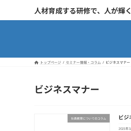
コ
ナ
人材育成する研修で、人が輝
ン
ビ
テ
ゲ
ン
ー
ツ
シ
へ
ョ
ス
ン
キ
に
ッ
移
トップページ
セミナー情報・コラム
ビジネスマナー
プ
動
ビジネスマナー
ビジ
社員教育についてのコラム
2021年