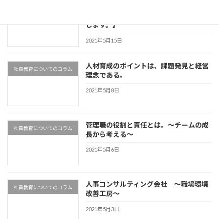
新入社員を、どう教育するかで悩んでい
社員教育についてのコラム
る方へ。 【私たちの研修レジェメ公開
します。】
2021年5月15日
人材育成のポイントは、課題発見と経営
社員教育についてのコラム
理念である。
2021年5月8日
管理職の役割と責任とは。～チームの成
社員教育についてのコラム
長から考える～
2021年5月6日
人事コンサルティング会社 ～職場環境
社員教育についてのコラム
改善工房～
2021年5月3日