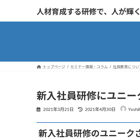
コ
ナ
人材育成する研修で、人が輝
ン
ビ
テ
ゲ
ン
ー
ツ
シ
へ
ョ
ス
ン
キ
に
ッ
移
トップページ
セミナー情報・コラム
社員教育につい
プ
動
新入社員研修にユニー
最
2021年3月21日
2021年4月30日
Yoshi
終
更
新
新入社員研修のユニーク
日
時