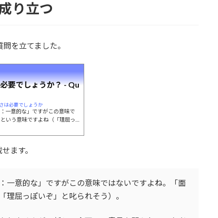
成り立つ
質問を立てました。
要でしょうか？ - Qu
ユニークさは必要でしょうか
つ：一意的な」ですがこの意味で
」という意味ですよね（「理屈っ
の企画に直接携わったことはあり
いた者として回答します。 研修
うです。毎回研修を受けた新入社
載せます。
〇〇が良い」といった意見ばかり
なかったようです。数年後に新入
つ：一意的な」ですがこの意味ではないですよね。「面
「理屈っぽいぞ」と叱られそう）。