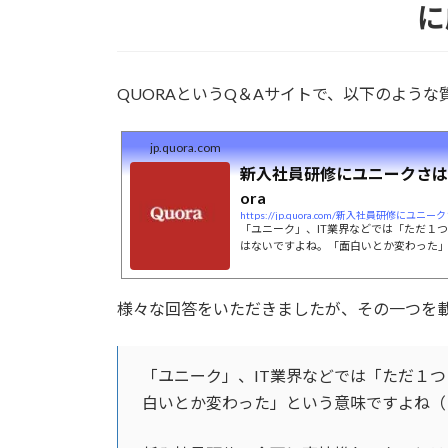
に
:
QUORAというQ＆Aサイトで、以下のような
jp.quora.com
新入社員研修にユニークさは必
ora
https://jp.quora.com/新入社員研修に
「ユニーク」、IT業界などでは「ただ１
はないですよね。「面白いとか変わった
ぽいぞ」と叱られそう）。 新入社員研修
ませんが、新しい企画への意見を聞かれて
の企画には担当者もかなり悩んでいたよ
様々な回答をいただきましたが、その一つを
員から感想などを聞いていましたが、「
で、ここが悪いといった本音の意見は少
社員がどう変わったかも面談...
「ユニーク」、IT業界などでは「ただ１
白いとか変わった」という意味ですよね（